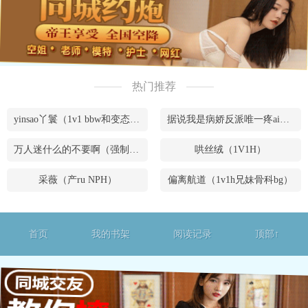
热门推荐
yinsao丫鬟（1v1 bbw和变态腹黑男）
据说我是病娇反派唯一疼ai的妹妹（兄妹骨）
万人迷什么的不要啊（强制NPH）
哄丝绒（1V1H）
采薇（产ru NPH）
偏离航道（1v1h兄妹骨科bg）
首页
我的书架
阅读记录
顶部↑