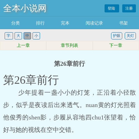
全本小说网
登陆
注册
分类
排行
完本
阅读记录
书架
字:
大
中
小
护眼
关灯
上一章
章节列表
下一章
第26章前行
第26章前行
少年提着一盏小小的灯笼，正沿着小径散
步，似乎是夜读后出来透气。nuan黄的灯光照着
他俊秀的shen影，步履从容地四chu1张望着，恰
好与她的视线在空中交错。