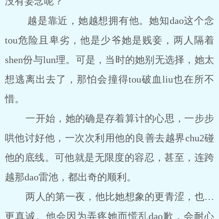
没有妄念呢？
越是靠近，她越想拥有他。她知dao这个念
tou危险且卑劣，他是少爷她是贱妾，两人隔着
shen份与lun理。可是，当时的她别无选择，她太
想逃离出去了，那怕会撞得tou破血liu也在所不
惜。
一开始，她的确是存着算计的心思，一步步
哄他讨好他，一次次利用他的良善去越界chu2碰
他的底线。可他就是无限度的容忍，甚至，连跨
越那dao雷池，都出奇的顺利。
两人的第一夜，他比她想象的更青涩，也…
更真诚。他会因为弄疼她而慌乱dao歉，会耐心