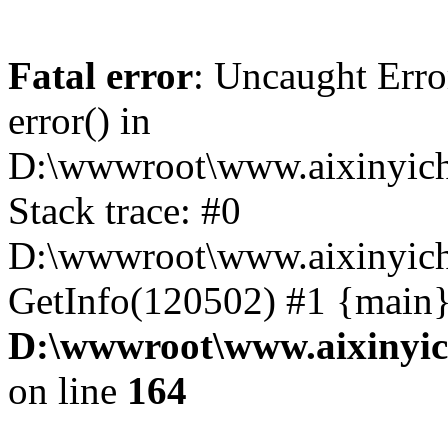
Fatal error
: Uncaught Erro
error() in
D:\wwwroot\www.aixinyich
Stack trace: #0
D:\wwwroot\www.aixinyichu
GetInfo(120502) #1 {main}
D:\wwwroot\www.aixinyic
on line
164