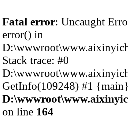
Fatal error
: Uncaught Erro
error() in
D:\wwwroot\www.aixinyich
Stack trace: #0
D:\wwwroot\www.aixinyichu
GetInfo(109248) #1 {main}
D:\wwwroot\www.aixinyic
on line
164