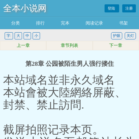
全本小说网
登陆
注册
分类
排行
完本
阅读记录
书架
字:
大
中
小
护眼
关灯
上一章
章节列表
下一章
第28章 公园被陌生男人强行搂住
本站域名並非永久域名
本站會被大陸網絡屏蔽、
封禁、禁止訪問.
截屏拍照记录本页。