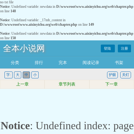
no txt file
Notice
: Undefined variable: newdata in
D:\wwwroot\www.aixinyichu.org\web\chapter.php
on line
148
Notice
: Undefined variable: _17mb_content in
D:\wwwroot\www.aixinyichu.org\web\chapter.php
on line
149
Notice
: Undefined variable: newdata in
D:\wwwroot\www.aixinyichu.org\web\chapter.php
on line
150
全本小说网
登陆
注册
分类
排行
完本
阅读记录
书架
字:
大
中
小
护眼
关灯
上一章
章节列表
下一章
Notice
: Undefined index: page