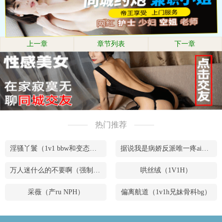
上一章
章节列表
下一章
热门推荐
淫骚丫鬟（1v1 bbw和变态腹黑男）
据说我是病娇反派唯一疼ai的妹妹（兄妹骨）
万人迷什么的不要啊（强制NPH）
哄丝绒（1V1H）
采薇（产ru NPH）
偏离航道（1v1h兄妹骨科bg）