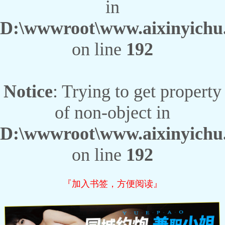
in
D:\wwwroot\www.aixinyichu.
on line
192
Notice
: Trying to get property
of non-object in
D:\wwwroot\www.aixinyichu.
on line
192
『加入书签，方便阅读』