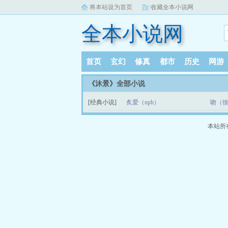
将本站设为首页
收藏全本小说网
全本小说网
首页
玄幻
修真
都市
历史
网游
《沐景》全部小说
[经典小说]
炙爱（nph）
吻（
本站所