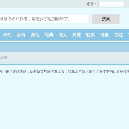
账号：
科幻
言情
其他
经典
同人
高辣
耽美
情欲
古耽
徐温羽）
有小说为转载作品，所有章节均由网友上传，转载至本站只是为了宣传本书让更多读