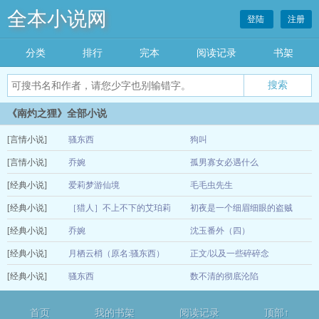
全本小说网
登陆
注册
分类
排行
完本
阅读记录
书架
《南灼之狸》全部小说
[言情小说]
骚东西
狗叫
[言情小说]
乔婉
孤男寡女必遇什么
12-22
[经典小说]
爱莉梦游仙境
毛毛虫先生
12-22
[经典小说]
［猎人］不上不下的艾珀莉
初夜是一个细眉细眼的盗贼
12-15
[经典小说]
乔婉
沈玉番外（四）
12-15
[经典小说]
月栖云梢（原名:骚东西）
正文/以及一些碎碎念
12-15
[经典小说]
骚东西
数不清的彻底沦陷
12-14
12-13
首页
我的书架
阅读记录
顶部↑